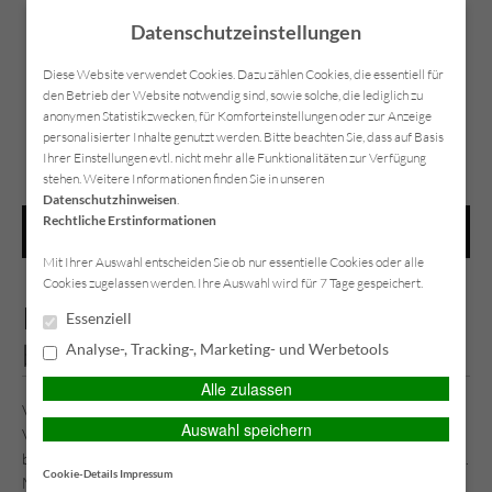
Datenschutzeinstellungen
Diese Website verwendet Cookies. Dazu zählen Cookies, die essentiell für
den Betrieb der Website notwendig sind, sowie solche, die lediglich zu
anonymen Statistikzwecken, für Komforteinstellungen oder zur Anzeige
Datenschutz
Impressum
Kontakt
personalisierter Inhalte genutzt werden. Bitte beachten Sie, dass auf Basis
Ihrer Einstellungen evtl. nicht mehr alle Funktionalitäten zur Verfügung
stehen. Weitere Informationen finden Sie in unseren
Datenschutzhinweisen
.
Rechtliche Erstinformationen
HAUPTMENÜ
Mit Ihrer Auswahl entscheiden Sie ob nur essentielle Cookies oder alle
Cookies zugelassen werden. Ihre Auswahl wird für 7 Tage gespeichert.
Hausratversicherung: Jetzt auf
Essenziell
bessere Leistungen umstellen
Analyse-, Tracking-, Marketing- und Werbetools
Alle zulassen
Viele Hausratversicherungen schlummern seit Jahren ungeprüft im
Auswahl speichern
Versicherungsordner vor sich hin. Achtung: Moderne Verträge
bieten oft deutlich mehr Leistung zu vergleichbar günstigen Preisen.
Cookie-Details
Impressum
Mit der Umstellung Ihrer Hausratversicherung auf aktuelle