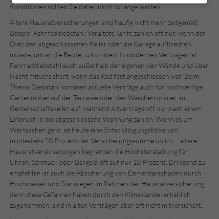
Konditionen sollten Sie daher nicht zu lange warten.
Ältere Hausratversicherungen sind häufig nicht mehr zeitgemäß.
Beispiel Fahrraddiebstahl: Veraltete Tarife zahlen oft nur, wenn der
Dieb den abgeschlossenen Keller oder die Garage aufbrechen
musste, um an die Beute zu kommen. In modernen Verträgen ist
Fahrraddiebstahl auch außerhalb der eigenen vier Wände und über
Nacht mitversichert, wenn das Rad fest angeschlossen war. Beim
Thema Diebstahl kommen aktuelle Verträge auch für hochwertige
Gartenmöbel auf der Terrasse oder den Wäschetrockner im
Gemeinschaftskeller auf, während Altverträge oft nur nach einem
Einbruch in die abgeschlossene Wohnung zahlen. Wenn es um
Wertsachen geht, ist heute eine Entschädigungshöhe von
mindestens 20 Prozent der Versicherungssumme üblich – ältere
Hausratversicherungen begrenzen die Höchsterstattung für
Uhren, Schmuck oder Bargeld oft auf nur 10 Prozent. Dringend zu
empfehlen ist auch die Absicherung von Elementarschäden durch
Hochwasser und Starkregen im Rahmen der Hausratversicherung,
denn diese Gefahren haben durch den Klimawandel erheblich
zugenommen, sind in alten Verträgen aber oft nicht mitversichert.