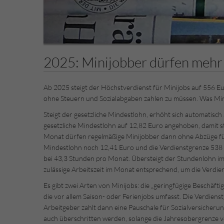
2025: Minijobber dürfen mehr
Ab 2025 steigt der Höchstverdienst für Minijobs auf 556 Eu
ohne Steuern und Sozialabgaben zahlen zu müssen. Was Minij
Steigt der gesetzliche Mindestlohn, erhöht sich automatisc
gesetzliche Mindestlohn auf 12,82 Euro angehoben, damit st
Monat dürfen regelmäßige Minijobber dann ohne Abzüge fü
Mindestlohn noch 12,41 Euro und die Verdienstgrenze 538 E
bei 43,3 Stunden pro Monat. Übersteigt der Stundenlohn im 
zulässige Arbeitszeit im Monat entsprechend, um die Verdie
Es gibt zwei Arten von Minijobs: die „geringfügige Beschäfti
die vor allem Saison- oder Ferienjobs umfasst. Die Verdienst
Arbeitgeber zahlt dann eine Pauschale für Sozialversicher
auch überschritten werden, solange die Jahresobergrenze vo