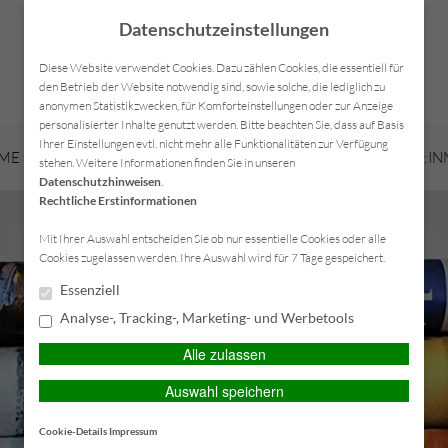
Datenschutzeinstellungen
Diese Website verwendet Cookies. Dazu zählen Cookies, die essentiell für
den Betrieb der Website notwendig sind, sowie solche, die lediglich zu
anonymen Statistikzwecken, für Komforteinstellungen oder zur Anzeige
personalisierter Inhalte genutzt werden. Bitte beachten Sie, dass auf Basis
Ihrer Einstellungen evtl. nicht mehr alle Funktionalitäten zur Verfügung
ME
LEISTUNGSÜBERSICHT
SELF-SERVICE FÜR KUND:I
stehen. Weitere Informationen finden Sie in unseren
Datenschutzhinweisen
.
Rechtliche Erstinformationen
Mit Ihrer Auswahl entscheiden Sie ob nur essentielle Cookies oder alle
Cookies zugelassen werden. Ihre Auswahl wird für 7 Tage gespeichert.
Essenziell
Analyse-, Tracking-, Marketing- und Werbetools
Alle zulassen
Auswahl speichern
Cookie-Details
Impressum